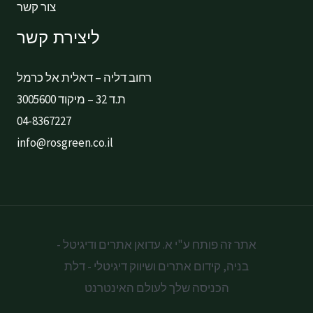
צור קשר
ליצירת קשר
רחוב דליה – דאלית אל כרמל
ת.ד 32 – מיקוד 3005600
04-8367227
info@rosgreen.co.il
אתר זה פותח ע"י א. עדואן אתרים ודיגיטל -
בניה, קידום אתרים ושיווק דיגיטלי -
דלת
הכניסה שלך לעולם האינטרנט